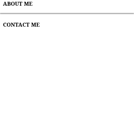
ABOUT ME
CONTACT ME
ABOUT ME
2004年年底，动身前往新加坡留学之前，申请了一个
163邮箱，因为不是文艺青年，只是普普通通的用「新
加坡+英文名」作为用户名，于是xjpvictor诞生了，虽
然邮箱早已注销，用户名却延续了下来。
作为标准工科男一枚，学的是化工，不懂编程，但仍
然喜欢折腾电脑。以Archlinux作为日常操作系统，真
心觉得比Windows好用太多。